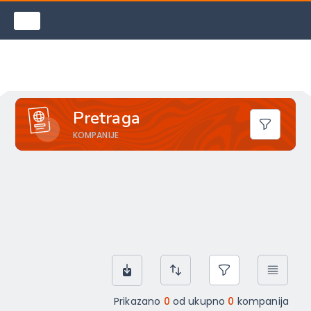
OGLASI ZA POSAO
●
●
●
KOMPANIJE
●
●
●
PRODAJA I USLUGE
●
●
●
FAQ
●
●
●
Pretraga
KOMPANIJE
Prikazano
0
od ukupno
0
kompanija