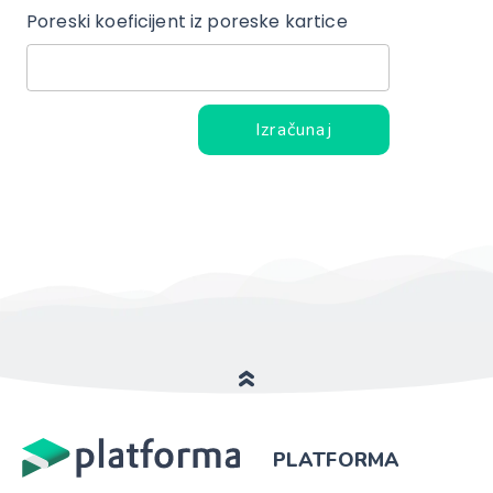
Poreski koeficijent iz poreske kartice
Izračunaj
PLATFORMA