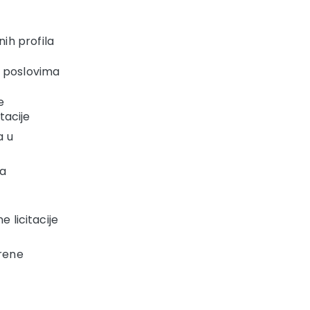
ih profila
a poslovima
e
tacije
a u
za
e licitacije
orene