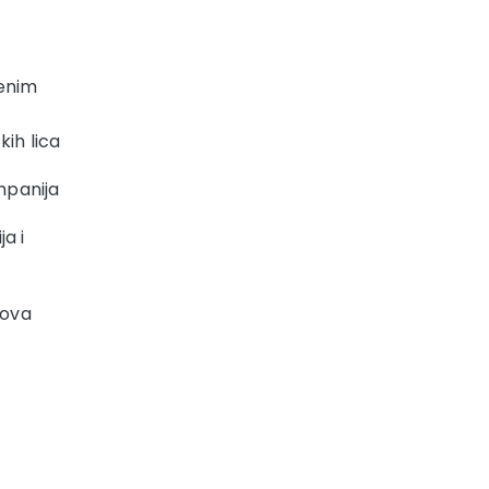
venim
kih lica
mpanija
a i
rova