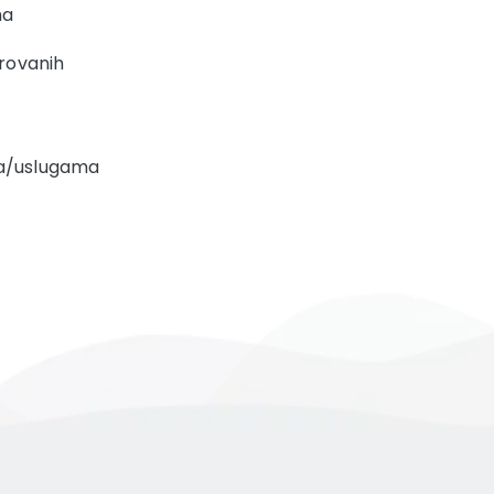
ma
erovanih
ma/uslugama