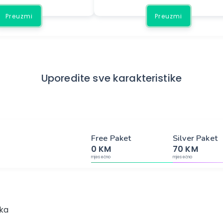
Preuzmi
Preuzmi
Uporedite sve karakteristike
Free Paket
Silver Paket
0 KM
70 KM
mjesečno
mjesečno
ika