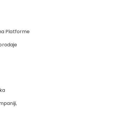
ma Platforme
 prodaje
ika
mpaniji,