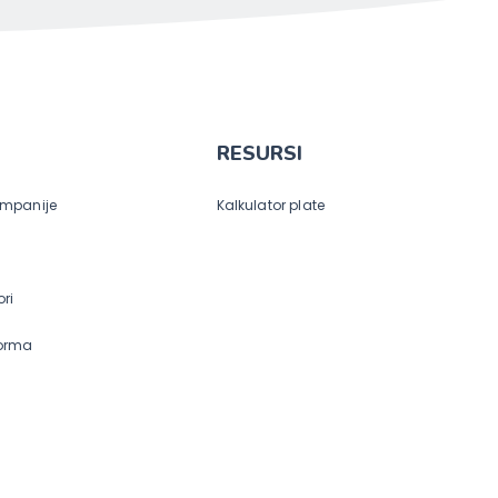
RESURSI
ompanije
Kalkulator plate
ri
forma