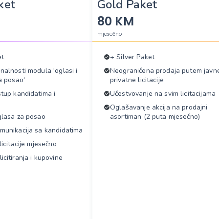
ket
Gold Paket
80 KM
mjesečno
et
+ Silver Paket
nalnosti modula 'oglasi i
Neograničena prodaja putem javne
za posao'
privatne licitacije
stup kandidatima i
Učestvovanje na svim licitacijama
Oglašavanje akcija na prodajni
glasa za posao
asortiman (2 puta mjesečno)
munikacija sa kandidatima
licitacije mjesečno
icitiranja i kupovine