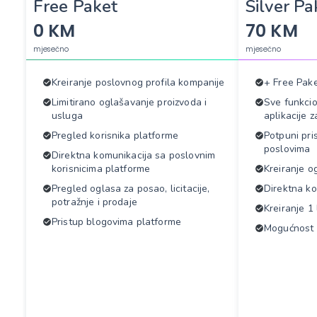
Free Paket
Silver Pa
0 KM
70 KM
mjesečno
mjesečno
Kreiranje poslovnog profila kompanije
+ Free Pak
Limitirano oglašavanje proizvoda i
Sve funkcio
usluga
aplikacije 
Pregled korisnika platforme
Potpuni pri
poslovima
Direktna komunikacija sa poslovnim
korisnicima platforme
Kreiranje o
Pregled oglasa za posao, licitacije,
Direktna ko
potražnje i prodaje
Kreiranje 1 
Pristup blogovima platforme
Mogućnost l