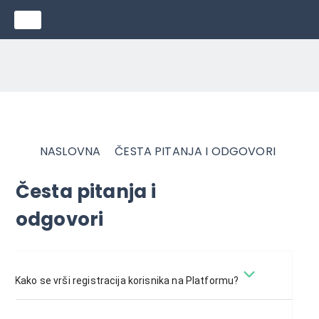
OGLASI ZA POSAO
●
●
●
KOMPANIJE
●
●
●
PRODAJA I USLUGE
●
●
●
FAQ
●
●
●
NASLOVNA
ČESTA PITANJA I ODGOVORI
Česta pitanja i
odgovori
Kako se vrši registracija korisnika na Platformu?